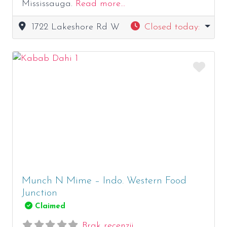
Mississauga.
Read more…
1722 Lakeshore Rd W
Closed today
:
Ulub
Munch N Mime – Indo. Western Food
Junction
Claimed
Brak recenzji